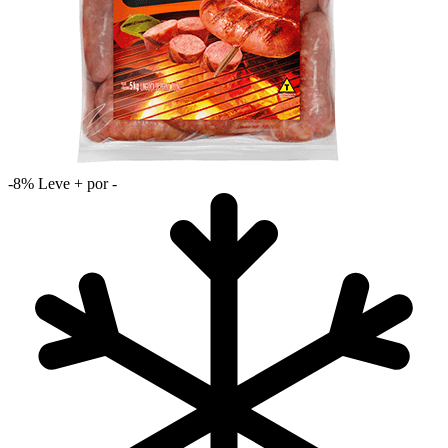
-8%
Leve + por -