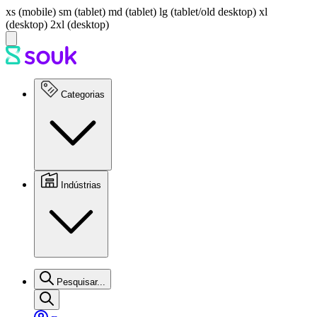
xs (mobile)
sm (tablet)
md (tablet)
lg (tablet/old desktop)
xl
(desktop)
2xl (desktop)
Categorias
Indústrias
Pesquisar...